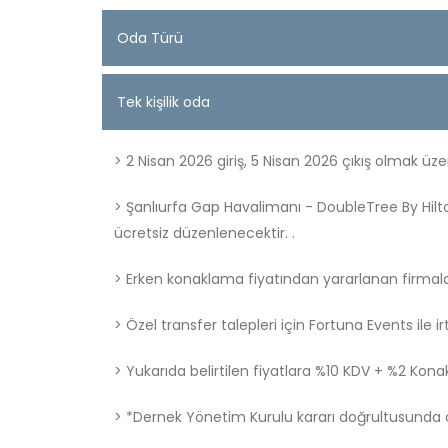
Oda Türü
Tek kişilik oda
> 2 Nisan 2026 giriş, 5 Nisan 2026 çıkış olmak üze
> Şanlıurfa Gap Havalimanı - DoubleTree By Hilton
ücretsiz düzenlenecektir. .
> Erken konaklama fiyatından yararlanan firma
> Özel transfer talepleri için Fortuna Events ile i
> Yukarıda belirtilen fiyatlara %10 KDV + %2 Konak
> *Dernek Yönetim Kurulu kararı doğrultusunda