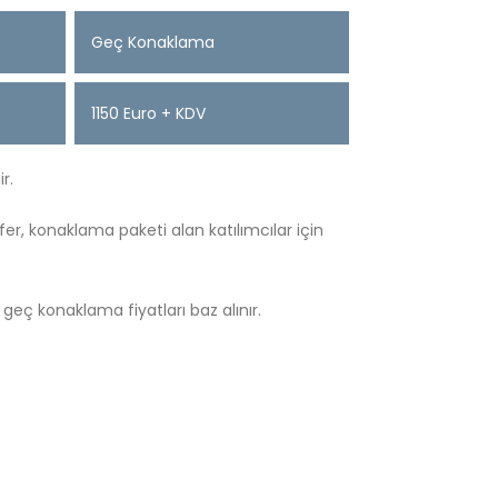
Geç Konaklama
1150 Euro + KDV
r.
er, konaklama paketi alan katılımcılar için
ç konaklama fiyatları baz alınır.