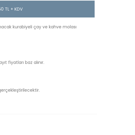
50 TL + KDV
lınacak kurabiyeli çay ve kahve molası
fiyatları baz alınır.
rçekleştirilecektir.