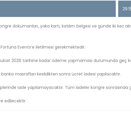
29.1
 kongre dokümanları, yaka kartı, katılım belgesi ve günde iki kez a
k Fortuna Events’e iletilmesi gerekmektedir.
6 Şubat 2026 tarihine kadar ödeme yapmaması durumunda geç kayıt 
 banka masrafları kesildikten sonra ücret iadesi yapılacaktır.
plerinde iade yapılamayacaktır. Tüm iadeler kongre sonrasında ge
ve edilecektir.