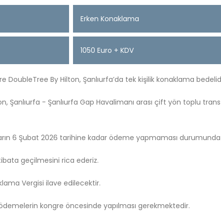
Erken Konaklama
1050 Euro + KDV
re DoubleTree By Hilton, Şanlıurfa’da tek kişilik konaklama bedelidi
, Şanlıurfa - Şanlıurfa Gap Havalimanı arası çift yön toplu transf
ların 6 Şubat 2026 tarihine kadar ödeme yapmaması durumunda ge
rtibata geçilmesini rica ederiz.
lama Vergisi ilave edilecektir.
 ödemelerin kongre öncesinde yapılması gerekmektedir.